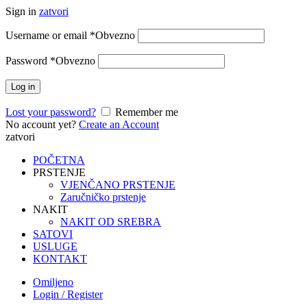
Sign in
zatvori
Username or email
*
Obvezno
Password
*
Obvezno
Log in
Lost your password?
Remember me
No account yet?
Create an Account
zatvori
POČETNA
PRSTENJE
VJENČANO PRSTENJE
Zaručničko prstenje
NAKIT
NAKIT OD SREBRA
SATOVI
USLUGE
KONTAKT
Omiljeno
Login / Register