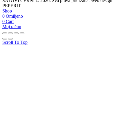
SATOVI ČERNI © 2026. Sva prava pridržana. Web design
PEPERIT
Shop
0
Omiljeno
0
Cart
Moj račun
Scroll To Top