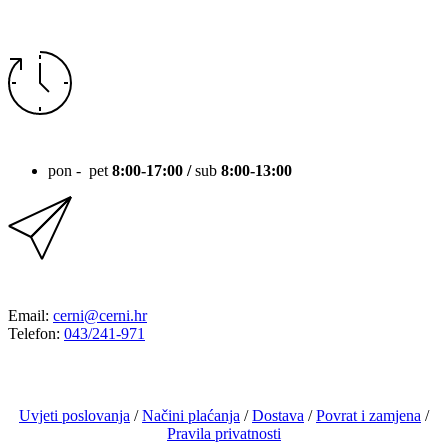
RADNO VRIJEME
pon - pet
8:00-17:00 /
sub
8:00-13:00
KONTAKT
Email:
cerni@cerni.hr
Telefon:
043/241-971
Uvjeti poslovanja
/
Načini plaćanja
/
Dostava
/
Povrat i zamjena
/
Pravila privatnosti