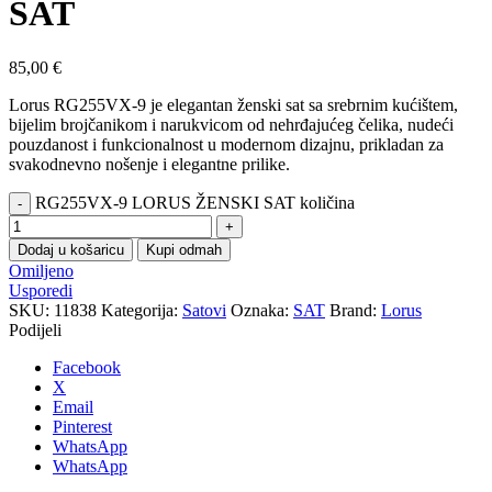
SAT
85,00
€
Lorus RG255VX-9 je elegantan ženski sat sa srebrnim kućištem,
bijelim brojčanikom i narukvicom od nehrđajućeg čelika, nudeći
pouzdanost i funkcionalnost u modernom dizajnu, prikladan za
svakodnevno nošenje i elegantne prilike.
RG255VX-9 LORUS ŽENSKI SAT količina
Dodaj u košaricu
Kupi odmah
Omiljeno
Usporedi
SKU:
11838
Kategorija:
Satovi
Oznaka:
SAT
Brand:
Lorus
Podijeli
Facebook
X
Email
Pinterest
WhatsApp
WhatsApp