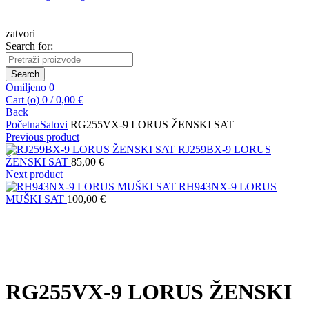
zatvori
Search for:
Search
Omiljeno
0
Cart (
o
)
0
/
0,00
€
Back
Početna
Satovi
RG255VX-9 LORUS ŽENSKI SAT
Previous product
RJ259BX-9 LORUS
ŽENSKI SAT
85,00
€
Next product
RH943NX-9 LORUS
MUŠKI SAT
100,00
€
Kliknite za uvećanje
RG255VX-9 LORUS ŽENSKI