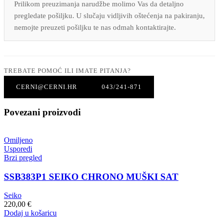
Prilikom preuzimanja narudžbe molimo Vas da detaljno
pregledate pošiljku. U slučaju vidljivih oštećenja na pakiranju,
nemojte preuzeti pošiljku te nas odmah kontaktirajte.
TREBATE POMOĆ ILI IMATE PITANJA?
CERNI@CERNI.HR
043/241-871
Povezani proizvodi
Omiljeno
Usporedi
Brzi pregled
SSB383P1 SEIKO CHRONO MUŠKI SAT
Seiko
220,00
€
Dodaj u košaricu