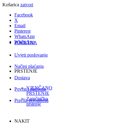
Košarica
zatvori
Facebook
X
Email
Pinterest
WhatsApp
WhatsApp
POČETNA
Uvjeti poslovanja
Načini plaćanja
PRSTENJE
Dostava
VJENČANO
Povrat i zamjena
PRSTENJE
Zaručničko
Pravila privatnosti
prstenje
NAKIT