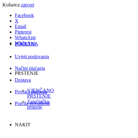
Košarica
zatvori
Facebook
X
Email
Pinterest
WhatsApp
WhatsApp
POČETNA
Uvjeti poslovanja
Načini plaćanja
PRSTENJE
Dostava
VJENČANO
Povrat i zamjena
PRSTENJE
Zaručničko
Pravila privatnosti
prstenje
NAKIT