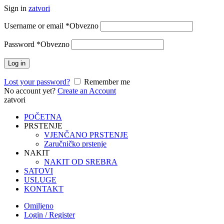
Sign in
zatvori
Username or email
*
Obvezno
Password
*
Obvezno
Log in
Lost your password?
Remember me
No account yet?
Create an Account
zatvori
POČETNA
PRSTENJE
VJENČANO PRSTENJE
Zaručničko prstenje
NAKIT
NAKIT OD SREBRA
SATOVI
USLUGE
KONTAKT
Omiljeno
Login / Register