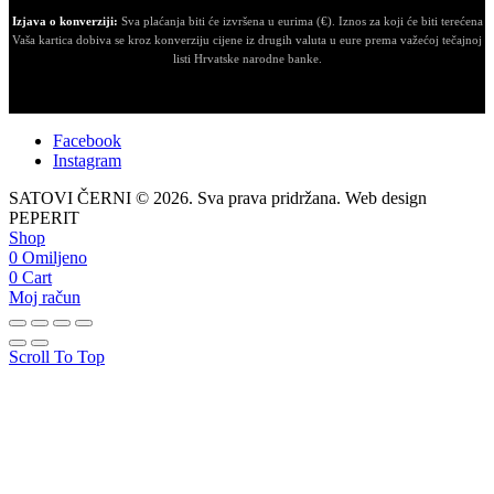
Izjava o konverziji:
Sva plaćanja biti će izvršena u eurima (€). Iznos za koji će biti terećena
Vaša kartica dobiva se kroz konverziju cijene iz drugih valuta u eure prema važećoj tečajnoj
listi Hrvatske narodne banke.
Facebook
Instagram
SATOVI ČERNI © 2026. Sva prava pridržana. Web design
PEPERIT
Shop
0
Omiljeno
0
Cart
Moj račun
Scroll To Top