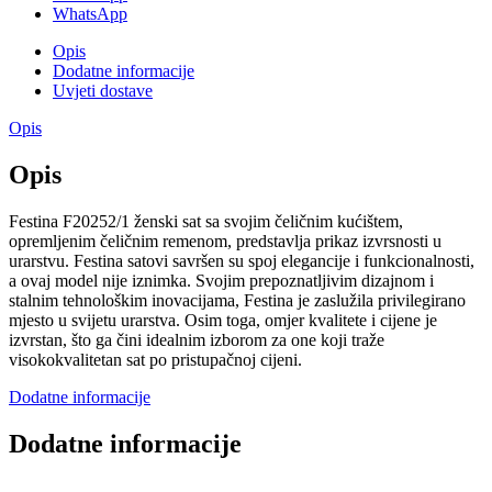
WhatsApp
Opis
Dodatne informacije
Uvjeti dostave
Opis
Opis
Festina F20252/1 ženski sat sa svojim čeličnim kućištem,
opremljenim čeličnim remenom, predstavlja prikaz izvrsnosti u
urarstvu. Festina satovi savršen su spoj elegancije i funkcionalnosti,
a ovaj model nije iznimka. Svojim prepoznatljivim dizajnom i
stalnim tehnološkim inovacijama, Festina je zaslužila privilegirano
mjesto u svijetu urarstva. Osim toga, omjer kvalitete i cijene je
izvrstan, što ga čini idealnim izborom za one koji traže
visokokvalitetan sat po pristupačnoj cijeni.
Dodatne informacije
Dodatne informacije