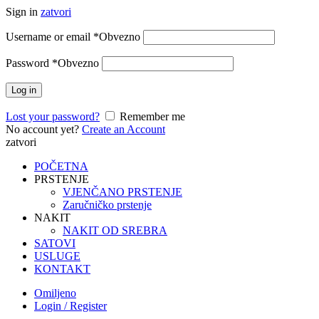
Sign in
zatvori
Username or email
*
Obvezno
Password
*
Obvezno
Log in
Lost your password?
Remember me
No account yet?
Create an Account
zatvori
POČETNA
PRSTENJE
VJENČANO PRSTENJE
Zaručničko prstenje
NAKIT
NAKIT OD SREBRA
SATOVI
USLUGE
KONTAKT
Omiljeno
Login / Register