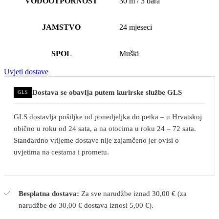
VODOOTPORNOST
30 m / 3 bara
JAMSTVO
24 mjeseci
SPOL
Muški
Uvjeti dostave
Dostava se obavlja putem kurirske službe GLS
GLS
GLS dostavlja pošiljke od ponedjeljka do petka – u Hrvatskoj
obično u roku od 24 sata, a na otocima u roku 24 – 72 sata.
Standardno vrijeme dostave nije zajamčeno jer ovisi o
uvjetima na cestama i prometu.
Besplatna dostava:
Za sve narudžbe iznad 30,00 € (za
narudžbe do 30,00 € dostava iznosi 5,00 €).