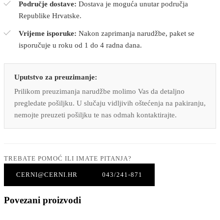
Područje dostave:
Dostava je moguća unutar područja
Republike Hrvatske.
Vrijeme isporuke:
Nakon zaprimanja narudžbe, paket se
isporučuje u roku od 1 do 4 radna dana.
Uputstvo za preuzimanje:
Prilikom preuzimanja narudžbe molimo Vas da detaljno
pregledate pošiljku. U slučaju vidljivih oštećenja na pakiranju,
nemojte preuzeti pošiljku te nas odmah kontaktirajte.
TREBATE POMOĆ ILI IMATE PITANJA?
CERNI@CERNI.HR
043/241-871
Povezani proizvodi