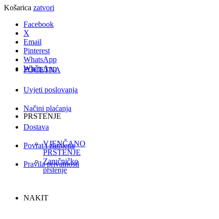
Košarica
zatvori
Facebook
X
Email
Pinterest
WhatsApp
WhatsApp
POČETNA
Uvjeti poslovanja
Načini plaćanja
PRSTENJE
Dostava
VJENČANO
Povrat i zamjena
PRSTENJE
Zaručničko
Pravila privatnosti
prstenje
NAKIT