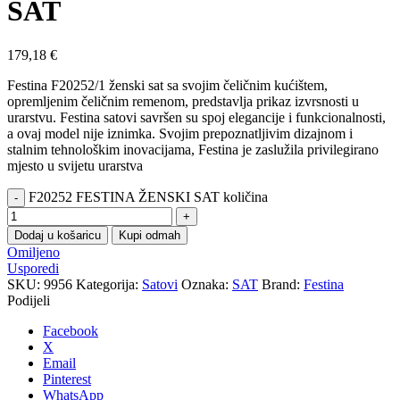
SAT
179,18
€
Festina F20252/1 ženski sat sa svojim čeličnim kućištem,
opremljenim čeličnim remenom, predstavlja prikaz izvrsnosti u
urarstvu. Festina satovi savršen su spoj elegancije i funkcionalnosti,
a ovaj model nije iznimka. Svojim prepoznatljivim dizajnom i
stalnim tehnološkim inovacijama, Festina je zaslužila privilegirano
mjesto u svijetu urarstva
F20252 FESTINA ŽENSKI SAT količina
Dodaj u košaricu
Kupi odmah
Omiljeno
Usporedi
SKU:
9956
Kategorija:
Satovi
Oznaka:
SAT
Brand:
Festina
Podijeli
Facebook
X
Email
Pinterest
WhatsApp