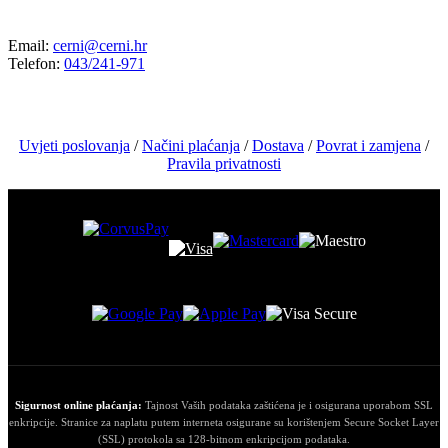
KONTAKT
Email:
cerni@cerni.hr
Telefon:
043/241-971
Uvjeti poslovanja
/
Načini plaćanja
/
Dostava
/
Povrat i zamjena
/
Pravila privatnosti
Sigurnost online plaćanja:
Tajnost Vaših podataka zaštićena je i osigurana uporabom SSL
enkripcije. Stranice za naplatu putem interneta osigurane su korištenjem Secure Socket Layer
(SSL) protokola sa 128-bitnom enkripcijom podataka.