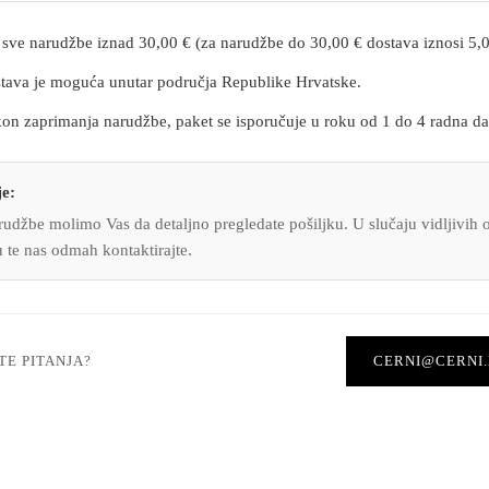
sve narudžbe iznad 30,00 € (za narudžbe do 30,00 € dostava iznosi 5,0
ava je moguća unutar područja Republike Hrvatske.
n zaprimanja narudžbe, paket se isporučuje u roku od 1 do 4 radna da
e:
udžbe molimo Vas da detaljno pregledate pošiljku. U slučaju vidljivih o
u te nas odmah kontaktirajte.
TE PITANJA?
CERNI@CERNI