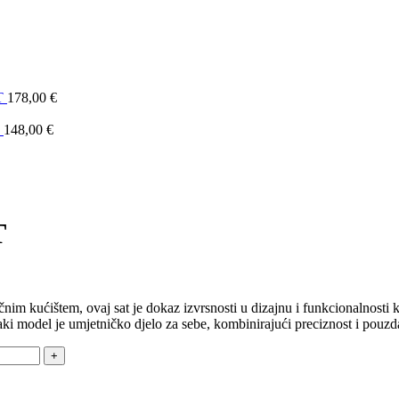
T
178,00
€
T
148,00
€
T
čnim kućištem, ovaj sat je dokaz izvrsnosti u dizajnu i funkcionalnosti 
Svaki model je umjetničko djelo za sebe, kombinirajući preciznost i pouzd