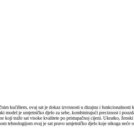
čnim kućištem, ovaj sat je dokaz izvrsnosti u dizajnu i funkcionalnosti 
Svaki model je umjetničko djelo za sebe, kombinirajući preciznost i pouzd
ne koji traže sat visoke kvalitete po pristupačnoj cijeni. Ukratko, ženski
vnom tehnologijom ovaj je sat pravo umjetničko djelo koje nikoga neće o