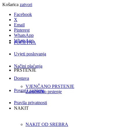
Košarica
zatvori
Facebook
X
Email
Pinterest
WhatsApp
WhatsApp
POČETNA
Uvjeti poslovanja
Načini plaćanja
PRSTENJE
Dostava
VJENČANO PRSTENJE
Povrat i zamjena
Zaručničko prstenje
Pravila privatnosti
NAKIT
NAKIT OD SREBRA