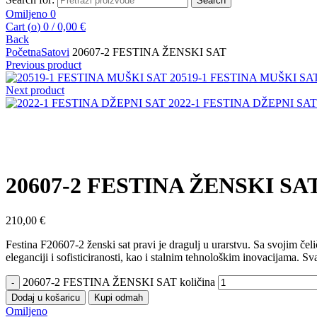
Search
Omiljeno
0
Cart (
o
)
0
/
0,00
€
Back
Početna
Satovi
20607-2 FESTINA ŽENSKI SAT
Previous product
20519-1 FESTINA MUŠKI SA
Next product
2022-1 FESTINA DŽEPNI SA
Kliknite za uvećanje
20607-2 FESTINA ŽENSKI SA
210,00
€
Festina F20607-2 ženski sat pravi je dragulj u urarstvu. Sa svojim čeli
eleganciji i sofisticiranosti, kao i stalnim tehnološkim inovacijama. 
20607-2 FESTINA ŽENSKI SAT količina
Dodaj u košaricu
Kupi odmah
Omiljeno