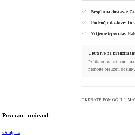
Besplatna dostava:
Za 
Područje dostave:
Dost
Vrijeme isporuke:
Nako
Uputstvo za preuzimanj
Prilikom preuzimanja nar
nemojte preuzeti pošiljk
TREBATE POMOĆ ILI IMA
Povezani proizvodi
Omiljeno