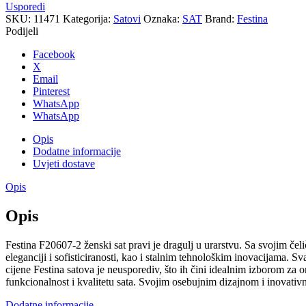
Usporedi
SKU:
11471
Kategorija:
Satovi
Oznaka:
SAT
Brand:
Festina
Podijeli
Facebook
X
Email
Pinterest
WhatsApp
WhatsApp
Opis
Dodatne informacije
Uvjeti dostave
Opis
Opis
Festina F20607-2 ženski sat pravi je dragulj u urarstvu. Sa svojim čeli
eleganciji i sofisticiranosti, kao i stalnim tehnološkim inovacijama. 
cijene Festina satova je neusporediv, što ih čini idealnim izborom za o
funkcionalnost i kvalitetu sata. Svojim osebujnim dizajnom i inovati
Dodatne informacije