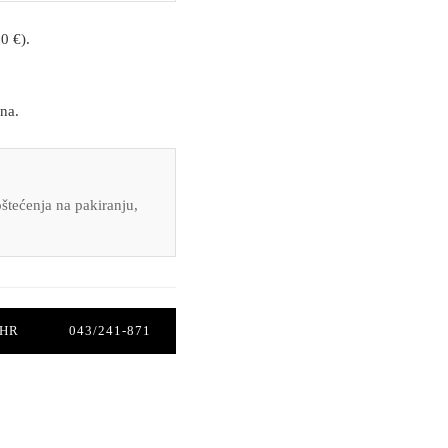
0 €).
na.
štećenja na pakiranju,
.HR
043/241-871