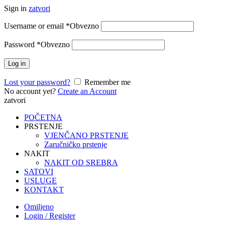
Sign in
zatvori
Username or email
*
Obvezno
Password
*
Obvezno
Log in
Lost your password?
Remember me
No account yet?
Create an Account
zatvori
POČETNA
PRSTENJE
VJENČANO PRSTENJE
Zaručničko prstenje
NAKIT
NAKIT OD SREBRA
SATOVI
USLUGE
KONTAKT
Omiljeno
Login / Register