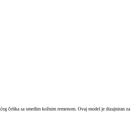
jućeg čelika sa smeđim kožnim remenom. Ovaj model je dizajniran za