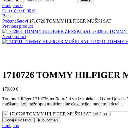
Search
Omiljeno
0
Cart (
o
)
0
/
0,00
€
Back
Početna
Satovi
1710726 TOMMY HILFIGER MUŠKI SAT
Previous product
1782861 TOMMY
Next product
1710711 TOMMY 
Kliknite za uvećanje
1710726 TOMMY HILFIGER 
179,00
€
Tommy Hilfiger 1710726 muški ručni sat iz kolekcije Oxford je klasi
muškarce koji traže spoj tradicionalne elegancije i modernih detalja.
1710726 TOMMY HILFIGER MUŠKI SAT količina
Dodaj u košaricu
Kupi odmah
Omiljeno