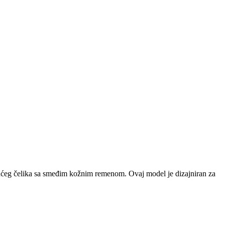
jućeg čelika sa smeđim kožnim remenom. Ovaj model je dizajniran za