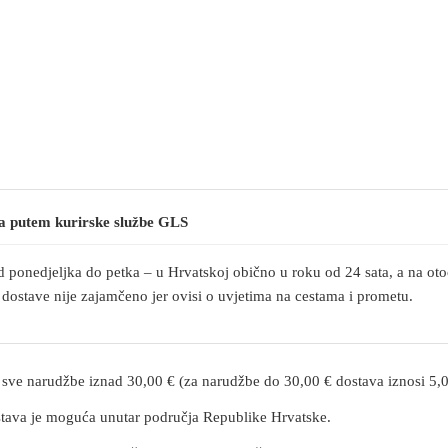
ja putem kurirske službe GLS
d ponedjeljka do petka – u Hrvatskoj obično u roku od 24 sata, a na ot
 dostave nije zajamčeno jer ovisi o uvjetima na cestama i prometu.
sve narudžbe iznad 30,00 € (za narudžbe do 30,00 € dostava iznosi 5,0
ava je moguća unutar područja Republike Hrvatske.