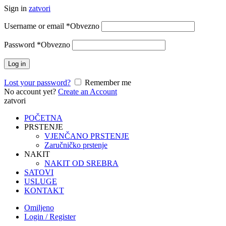
Sign in
zatvori
Username or email
*
Obvezno
Password
*
Obvezno
Log in
Lost your password?
Remember me
No account yet?
Create an Account
zatvori
POČETNA
PRSTENJE
VJENČANO PRSTENJE
Zaručničko prstenje
NAKIT
NAKIT OD SREBRA
SATOVI
USLUGE
KONTAKT
Omiljeno
Login / Register