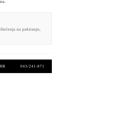
na.
štećenja na pakiranju,
.HR
043/241-871