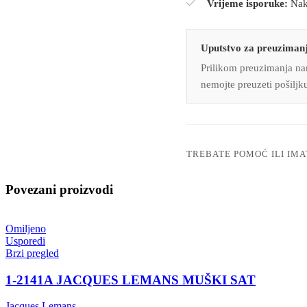
Vrijeme isporuke:
Nako
Uputstvo za preuzimanj
Prilikom preuzimanja nar
nemojte preuzeti pošiljk
TREBATE POMOĆ ILI IMA
Povezani proizvodi
Omiljeno
Usporedi
Brzi pregled
1-2141A JACQUES LEMANS MUŠKI SAT
Jacques Lemans