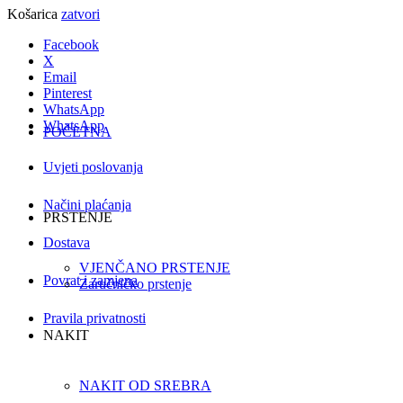
Košarica
zatvori
Facebook
X
Email
Pinterest
WhatsApp
WhatsApp
POČETNA
Uvjeti poslovanja
Načini plaćanja
PRSTENJE
Dostava
VJENČANO PRSTENJE
Povrat i zamjena
Zaručničko prstenje
Pravila privatnosti
NAKIT
NAKIT OD SREBRA