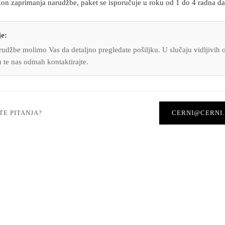
n zaprimanja narudžbe, paket se isporučuje u roku od 1 do 4 radna da
e:
udžbe molimo Vas da detaljno pregledate pošiljku. U slučaju vidljivih o
u te nas odmah kontaktirajte.
TE PITANJA?
CERNI@CERNI