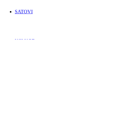
SATOVI
USLUGE
KONTAKT
Login / Register
zatvori
Search for: