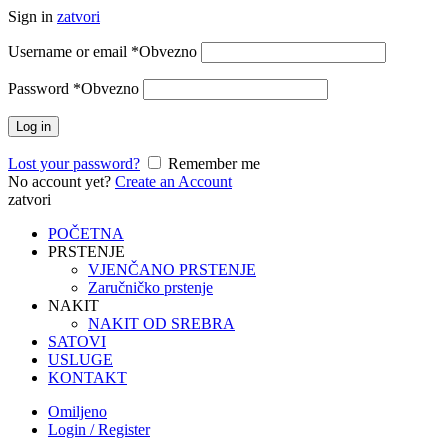
Sign in
zatvori
Username or email
*
Obvezno
Password
*
Obvezno
Log in
Lost your password?
Remember me
No account yet?
Create an Account
zatvori
POČETNA
PRSTENJE
VJENČANO PRSTENJE
Zaručničko prstenje
NAKIT
NAKIT OD SREBRA
SATOVI
USLUGE
KONTAKT
Omiljeno
Login / Register