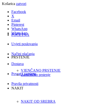
Košarica
zatvori
Facebook
X
Email
Pinterest
WhatsApp
WhatsApp
POČETNA
Uvjeti poslovanja
Načini plaćanja
PRSTENJE
Dostava
VJENČANO PRSTENJE
Povrat i zamjena
Zaručničko prstenje
Pravila privatnosti
NAKIT
NAKIT OD SREBRA