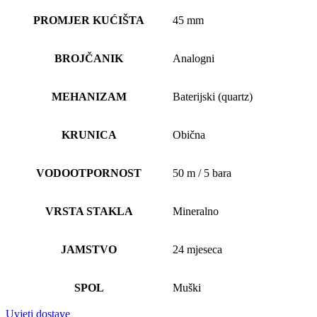
PROMJER KUĆIŠTA
45 mm
BROJČANIK
Analogni
MEHANIZAM
Baterijski (quartz)
KRUNICA
Obična
VODOOTPORNOST
50 m / 5 bara
VRSTA STAKLA
Mineralno
JAMSTVO
24 mjeseca
SPOL
Muški
Uvjeti dostave