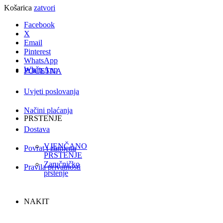
Košarica
zatvori
Facebook
X
Email
Pinterest
WhatsApp
WhatsApp
POČETNA
Uvjeti poslovanja
Načini plaćanja
PRSTENJE
Dostava
VJENČANO
Povrat i zamjena
PRSTENJE
Zaručničko
Pravila privatnosti
prstenje
NAKIT