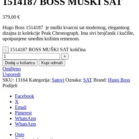
1514187 BOSS MUŠKI SAT
379,00
€
Hugo Boss 1514187 je muški kvarcni sat modernog, elegantnog
dizajna iz kolekcije Peak Chronograph. Ima sivi brojčanik i kućište,
upotpunjene smeđim kožnim remenom.
1514187 BOSS MUŠKI SAT količina
Dodaj u košaricu
Kupi odmah
Omiljeno
Usporedi
SKU:
13164
Kategorija:
Satovi
Oznaka:
SAT
Brand:
Hugo Boss
Podijeli
Facebook
X
Email
Pinterest
WhatsApp
WhatsApp
Opis