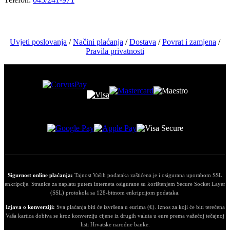
Uvjeti poslovanja
/
Načini plaćanja
/
Dostava
/
Povrat i zamjena
/
Pravila privatnosti
Sigurnost online plaćanja:
Tajnost Vaših podataka zaštićena je i osigurana uporabom SSL
enkripcije. Stranice za naplatu putem interneta osigurane su korištenjem Secure Socket Layer
(SSL) protokola sa 128-bitnom enkripcijom podataka.
Izjava o konverziji:
Sva plaćanja biti će izvršena u eurima (€). Iznos za koji će biti terećena
Vaša kartica dobiva se kroz konverziju cijene iz drugih valuta u eure prema važećoj tečajnoj
listi Hrvatske narodne banke.