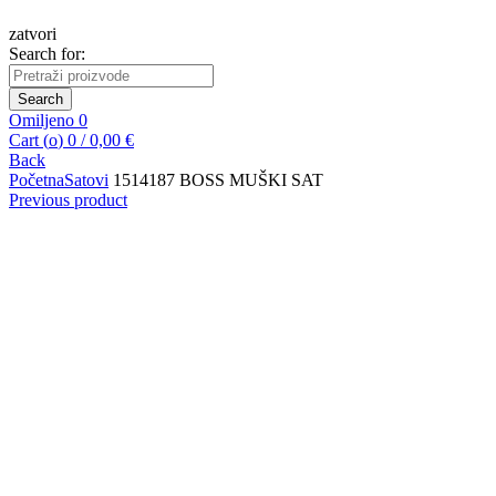
zatvori
Search for:
Search
Omiljeno
0
Cart (
o
)
0
/
0,00
€
Back
Početna
Satovi
1514187 BOSS MUŠKI SAT
Previous product