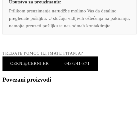
Uputstvo za preuzimanje:
Prilikom preuzimanja narudžbe molimo Vas da detaljno
pregledate pošiljku. U slučaju vidljivih oštećenja na pakiranju,
nemojte preuzeti pošiljku te nas odmah kontaktirajte.
TREBATE POMOĆ ILI IMATE PITANJA?
CERNI@CERNI.HR
043/241-871
Povezani proizvodi