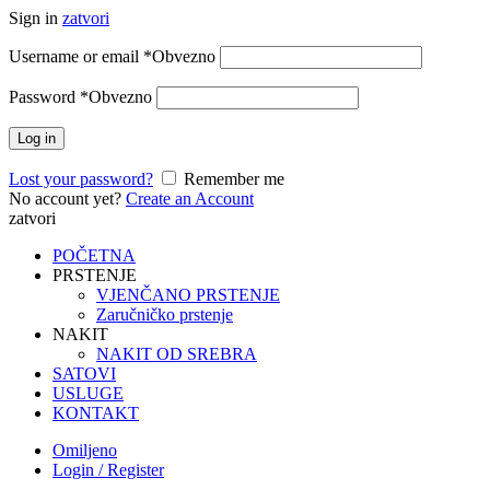
Sign in
zatvori
Username or email
*
Obvezno
Password
*
Obvezno
Log in
Lost your password?
Remember me
No account yet?
Create an Account
zatvori
POČETNA
PRSTENJE
VJENČANO PRSTENJE
Zaručničko prstenje
NAKIT
NAKIT OD SREBRA
SATOVI
USLUGE
KONTAKT
Omiljeno
Login / Register