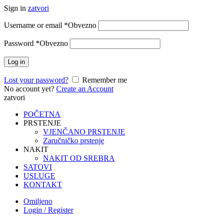
Sign in
zatvori
Username or email
*
Obvezno
Password
*
Obvezno
Log in
Lost your password?
Remember me
No account yet?
Create an Account
zatvori
POČETNA
PRSTENJE
VJENČANO PRSTENJE
Zaručničko prstenje
NAKIT
NAKIT OD SREBRA
SATOVI
USLUGE
KONTAKT
Omiljeno
Login / Register