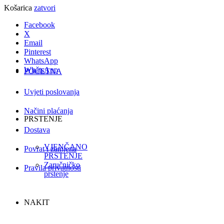
Košarica
zatvori
Facebook
X
Email
Pinterest
WhatsApp
WhatsApp
POČETNA
Uvjeti poslovanja
Načini plaćanja
PRSTENJE
Dostava
VJENČANO
Povrat i zamjena
PRSTENJE
Zaručničko
Pravila privatnosti
prstenje
NAKIT