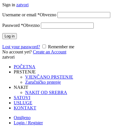
Sign in
zatvori
Username or email
*
Obvezno
Password
*
Obvezno
Log in
Lost your password?
Remember me
No account yet?
Create an Account
zatvori
POČETNA
PRSTENJE
VJENČANO PRSTENJE
Zaručničko prstenje
NAKIT
NAKIT OD SREBRA
SATOVI
USLUGE
KONTAKT
Omiljeno
Login / Register