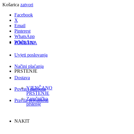
Košarica
zatvori
Facebook
X
Email
Pinterest
WhatsApp
WhatsApp
POČETNA
Uvjeti poslovanja
Načini plaćanja
PRSTENJE
Dostava
VJENČANO
Povrat i zamjena
PRSTENJE
Zaručničko
Pravila privatnosti
prstenje
NAKIT