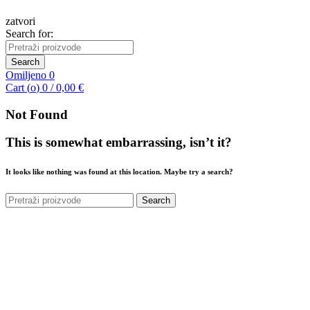
zatvori
Search for:
Search
Omiljeno
0
Cart (
o
)
0
/
0,00
€
Not Found
This is somewhat embarrassing, isn’t it?
It looks like nothing was found at this location. Maybe try a search?
Search