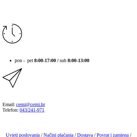
RADNO VRIJEME
pon - pet
8:00-17:00 /
sub
8:00-13:00
KONTAKT
Email:
cerni@cerni.hr
Telefon:
043/241-971
Uvjeti poslovanja
/
Načini plaćanja
/
Dostava
/
Povrat i zamjena
/