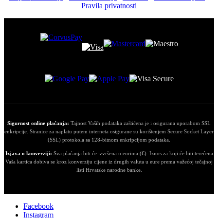
Pravila privatnosti
Sigurnost online plaćanja:
Tajnost Vaših podataka zaštićena je i osigurana uporabom SSL
enkripcije. Stranice za naplatu putem interneta osigurane su korištenjem Secure Socket Layer
(SSL) protokola sa 128-bitnom enkripcijom podataka.
Izjava o konverziji:
Sva plaćanja biti će izvršena u eurima (€). Iznos za koji će biti terećena
Vaša kartica dobiva se kroz konverziju cijene iz drugih valuta u eure prema važećoj tečajnoj
listi Hrvatske narodne banke.
Facebook
Instagram