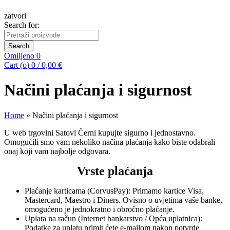
zatvori
Search for:
Search
Omiljeno
0
Cart (
o
)
0
/
0,00
€
Načini plaćanja i sigurnost
Home
»
Načini plaćanja i sigurnost
U web trgovini Satovi Černi kupujte sigurno i jednostavno.
Omogućili smo vam nekoliko načina plaćanja kako biste odabrali
onaj koji vam najbolje odgovara.
Vrste plaćanja
Plaćanje karticama (CorvusPay): Primamo kartice Visa,
Mastercard, Maestro i Diners. Ovisno o uvjetima vaše banke,
omogućeno je jednokratno i obročno plaćanje.
Uplata na račun (Internet bankarstvo / Opća uplatnica):
Podatke za uplatu primit ćete e-mailom nakon potvrde