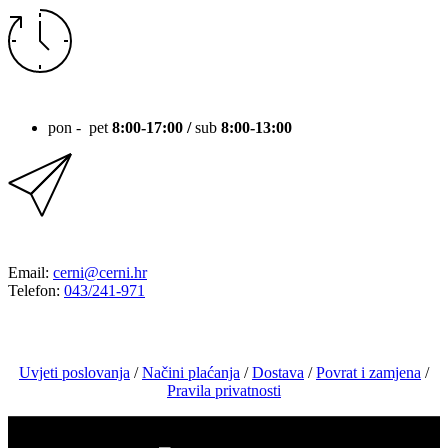
RADNO VRIJEME
pon - pet
8:00-17:00 /
sub
8:00-13:00
KONTAKT
Email:
cerni@cerni.hr
Telefon:
043/241-971
Uvjeti poslovanja
/
Načini plaćanja
/
Dostava
/
Povrat i zamjena
/
Pravila privatnosti