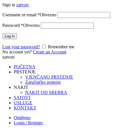
Sign in
zatvori
Username or email
*
Obvezno
Password
*
Obvezno
Log in
Lost your password?
Remember me
No account yet?
Create an Account
zatvori
POČETNA
PRSTENJE
VJENČANO PRSTENJE
Zaručničko prstenje
NAKIT
NAKIT OD SREBRA
SATOVI
USLUGE
KONTAKT
Omiljeno
Login / Register