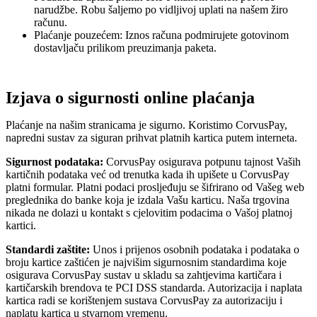
narudžbe. Robu šaljemo po vidljivoj uplati na našem žiro
računu.
Plaćanje pouzećem: Iznos računa podmirujete gotovinom
dostavljaču prilikom preuzimanja paketa.
Izjava o sigurnosti online plaćanja
Plaćanje na našim stranicama je sigurno. Koristimo CorvusPay,
napredni sustav za siguran prihvat platnih kartica putem interneta.
Sigurnost podataka:
CorvusPay osigurava potpunu tajnost Vaših
kartičnih podataka već od trenutka kada ih upišete u CorvusPay
platni formular. Platni podaci prosljeđuju se šifrirano od Vašeg web
preglednika do banke koja je izdala Vašu karticu. Naša trgovina
nikada ne dolazi u kontakt s cjelovitim podacima o Vašoj platnoj
kartici.
Standardi zaštite:
Unos i prijenos osobnih podataka i podataka o
broju kartice zaštićen je najvišim sigurnosnim standardima koje
osigurava CorvusPay sustav u skladu sa zahtjevima kartičara i
kartičarskih brendova te PCI DSS standarda. Autorizacija i naplata
kartica radi se korištenjem sustava CorvusPay za autorizaciju i
naplatu kartica u stvarnom vremenu.