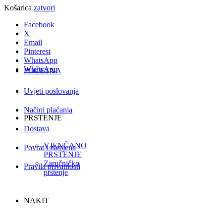
Košarica
zatvori
Facebook
X
Email
Pinterest
WhatsApp
WhatsApp
POČETNA
Uvjeti poslovanja
Načini plaćanja
PRSTENJE
Dostava
VJENČANO
Povrat i zamjena
PRSTENJE
Zaručničko
Pravila privatnosti
prstenje
NAKIT