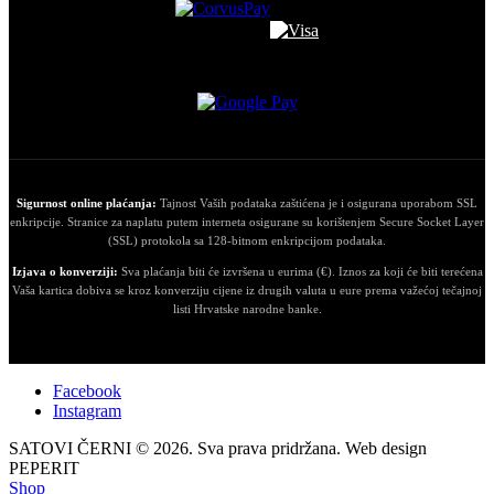
Sigurnost online plaćanja:
Tajnost Vaših podataka zaštićena je i osigurana uporabom SSL
enkripcije. Stranice za naplatu putem interneta osigurane su korištenjem Secure Socket Layer
(SSL) protokola sa 128-bitnom enkripcijom podataka.
Izjava o konverziji:
Sva plaćanja biti će izvršena u eurima (€). Iznos za koji će biti terećena
Vaša kartica dobiva se kroz konverziju cijene iz drugih valuta u eure prema važećoj tečajnoj
listi Hrvatske narodne banke.
Facebook
Instagram
SATOVI ČERNI © 2026. Sva prava pridržana. Web design
PEPERIT
Shop