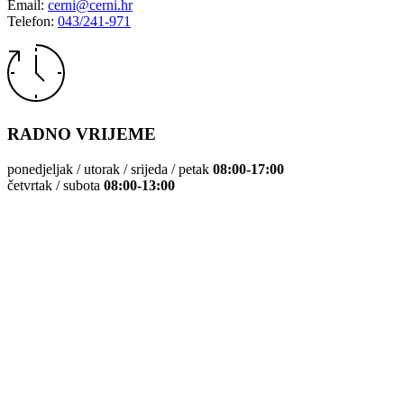
Email:
cerni@cerni.hr
Telefon:
043/241-971
RADNO VRIJEME
ponedjeljak / utorak / srijeda / petak
08:00-17:00
četvrtak / subota
08:00-13:00