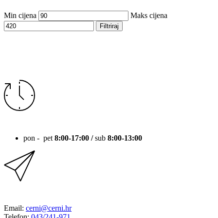
Min cijena
Maks cijena
Filtriraj
RADNO VRIJEME
pon - pet
8:00-17:00 /
sub
8:00-13:00
KONTAKT
Email:
cerni@cerni.hr
Telefon:
043/241-971