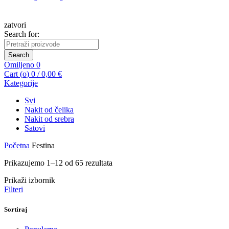
zatvori
Search for:
Search
Omiljeno
0
Cart (
o
)
0
/
0,00
€
Kategorije
Svi
Nakit od čelika
Nakit od srebra
Satovi
Početna
Festina
Prikazujemo 1–12 od 65 rezultata
Prikaži izbornik
Filteri
Sortiraj