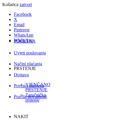
Košarica
zatvori
Facebook
X
Email
Pinterest
WhatsApp
WhatsApp
POČETNA
Uvjeti poslovanja
Načini plaćanja
PRSTENJE
Dostava
VJENČANO
Povrat i zamjena
PRSTENJE
Zaručničko
Pravila privatnosti
prstenje
NAKIT