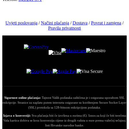
Uvjeti poslovanja
/
Načini plaćanja
/
Dostava
/
Povrat i zamjena
/
Pravila privatnosti
Sigurnost online plaćanja:
Tajnost Vaših podataka zaštićena je i osigurana uporabom SSL
enkripcije. Stranice za naplatu putem interneta osigurane su korištenjem Secure Socket Layer
(SSL) protokola sa 128-bitnom enkripcijom podataka.
Izjava o konverziji:
Sva plaćanja biti će izvršena u eurima (€). Iznos za koji će biti terećena
Vaša kartica dobiva se kroz konverziju cijene iz drugih valuta u eure prema važećoj tečajnoj
listi Hrvatske narodne banke.