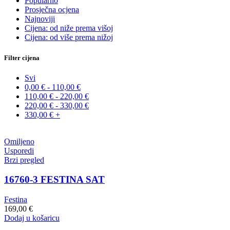
Popularno
Prosječna ocjena
Najnoviji
Cijena: od niže prema višoj
Cijena: od više prema nižoj
Filter cijena
Svi
0,00
€
-
110,00
€
110,00
€
-
220,00
€
220,00
€
-
330,00
€
330,00
€
+
Omiljeno
Usporedi
Brzi pregled
16760-3 FESTINA SAT
Festina
169,00
€
Dodaj u košaricu