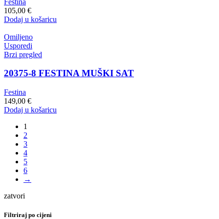
Festina
105,00
€
Dodaj u košaricu
Omiljeno
Usporedi
Brzi pregled
20375-8 FESTINA MUŠKI SAT
Festina
149,00
€
Dodaj u košaricu
1
2
3
4
5
6
→
zatvori
Filtriraj po cijeni