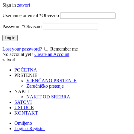
Sign in
zatvori
Username or email
*
Obvezno
Password
*
Obvezno
Log in
Lost your password?
Remember me
No account yet?
Create an Account
zatvori
POČETNA
PRSTENJE
VJENČANO PRSTENJE
Zaručničko prstenje
NAKIT
NAKIT OD SREBRA
SATOVI
USLUGE
KONTAKT
Omiljeno
Login / Register