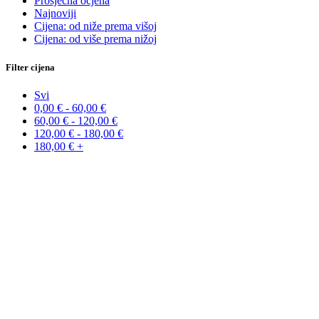
Prosječna ocjena
Najnoviji
Cijena: od niže prema višoj
Cijena: od više prema nižoj
Filter cijena
Svi
0,00
€
-
60,00
€
60,00
€
-
120,00
€
120,00
€
-
180,00
€
180,00
€
+