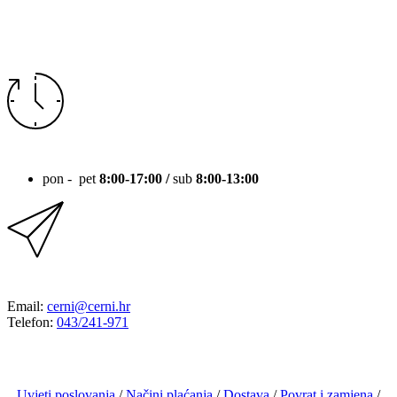
RADNO VRIJEME
pon - pet
8:00-17:00 /
sub
8:00-13:00
KONTAKT
Email:
cerni@cerni.hr
Telefon:
043/241-971
Uvjeti poslovanja
/
Načini plaćanja
/
Dostava
/
Povrat i zamjena
/