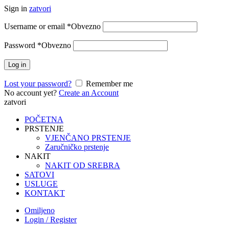
Sign in
zatvori
Username or email
*
Obvezno
Password
*
Obvezno
Log in
Lost your password?
Remember me
No account yet?
Create an Account
zatvori
POČETNA
PRSTENJE
VJENČANO PRSTENJE
Zaručničko prstenje
NAKIT
NAKIT OD SREBRA
SATOVI
USLUGE
KONTAKT
Omiljeno
Login / Register