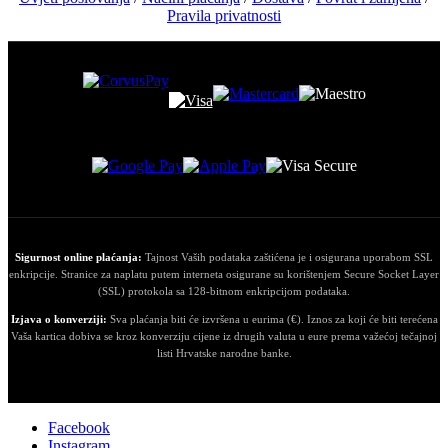
Pravila privatnosti
Sigurnost online plaćanja:
Tajnost Vaših podataka zaštićena je i osigurana uporabom SSL
enkripcije. Stranice za naplatu putem interneta osigurane su korištenjem Secure Socket Layer
(SSL) protokola sa 128-bitnom enkripcijom podataka.
Izjava o konverziji:
Sva plaćanja biti će izvršena u eurima (€). Iznos za koji će biti terećena
Vaša kartica dobiva se kroz konverziju cijene iz drugih valuta u eure prema važećoj tečajnoj
listi Hrvatske narodne banke.
Facebook
Instagram