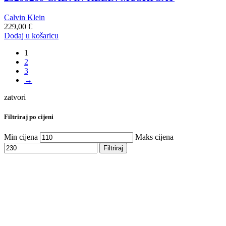
Calvin Klein
229,00
€
Dodaj u košaricu
1
2
3
→
zatvori
Filtriraj po cijeni
Min cijena
Maks cijena
Filtriraj