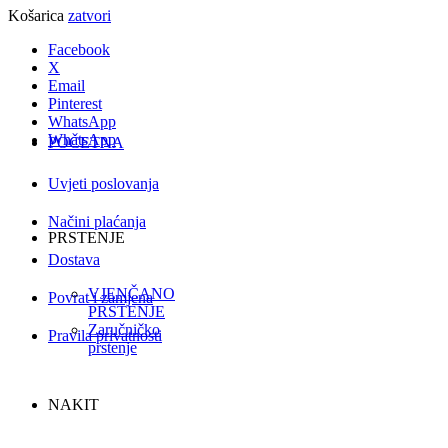
Košarica
zatvori
Facebook
X
Email
Pinterest
WhatsApp
WhatsApp
POČETNA
Uvjeti poslovanja
Načini plaćanja
PRSTENJE
Dostava
VJENČANO
Povrat i zamjena
PRSTENJE
Zaručničko
Pravila privatnosti
prstenje
NAKIT