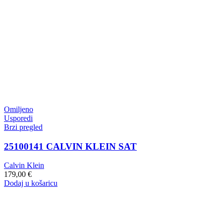
Omiljeno
Usporedi
Brzi pregled
25100141 CALVIN KLEIN SAT
Calvin Klein
179,00
€
Dodaj u košaricu