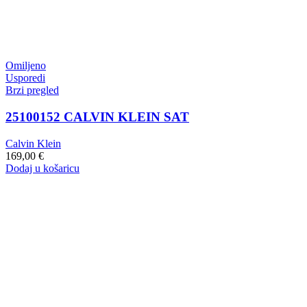
Omiljeno
Usporedi
Brzi pregled
25100152 CALVIN KLEIN SAT
Calvin Klein
169,00
€
Dodaj u košaricu