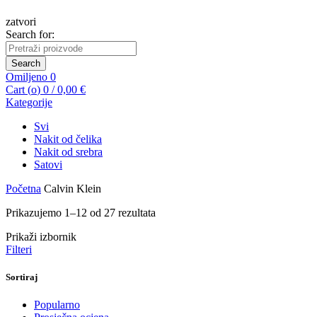
zatvori
Search for:
Search
Omiljeno
0
Cart (
o
)
0
/
0,00
€
Kategorije
Svi
Nakit od čelika
Nakit od srebra
Satovi
Početna
Calvin Klein
Prikazujemo 1–12 od 27 rezultata
Prikaži izbornik
Filteri
Sortiraj
Popularno