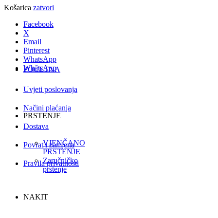
Košarica
zatvori
Facebook
X
Email
Pinterest
WhatsApp
WhatsApp
POČETNA
Uvjeti poslovanja
Načini plaćanja
PRSTENJE
Dostava
VJENČANO
Povrat i zamjena
PRSTENJE
Zaručničko
Pravila privatnosti
prstenje
NAKIT