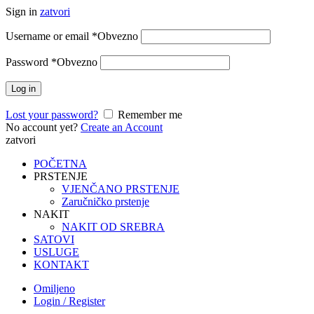
Sign in
zatvori
Username or email
*
Obvezno
Password
*
Obvezno
Log in
Lost your password?
Remember me
No account yet?
Create an Account
zatvori
POČETNA
PRSTENJE
VJENČANO PRSTENJE
Zaručničko prstenje
NAKIT
NAKIT OD SREBRA
SATOVI
USLUGE
KONTAKT
Omiljeno
Login / Register