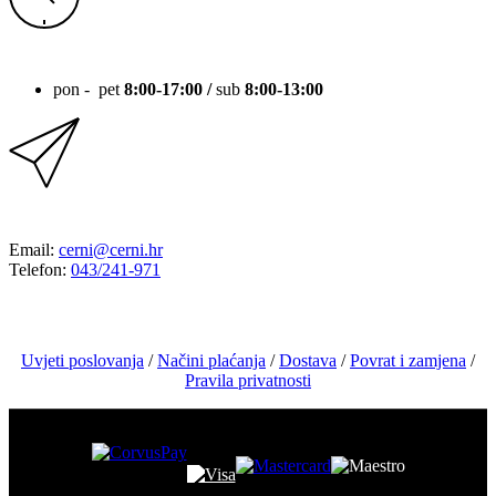
RADNO VRIJEME
pon - pet
8:00-17:00 /
sub
8:00-13:00
KONTAKT
Email:
cerni@cerni.hr
Telefon:
043/241-971
Uvjeti poslovanja
/
Načini plaćanja
/
Dostava
/
Povrat i zamjena
/
Pravila privatnosti