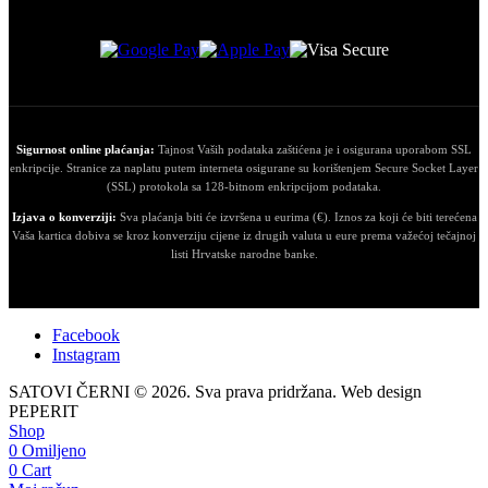
Sigurnost online plaćanja:
Tajnost Vaših podataka zaštićena je i osigurana uporabom SSL
enkripcije. Stranice za naplatu putem interneta osigurane su korištenjem Secure Socket Layer
(SSL) protokola sa 128-bitnom enkripcijom podataka.
Izjava o konverziji:
Sva plaćanja biti će izvršena u eurima (€). Iznos za koji će biti terećena
Vaša kartica dobiva se kroz konverziju cijene iz drugih valuta u eure prema važećoj tečajnoj
listi Hrvatske narodne banke.
Facebook
Instagram
SATOVI ČERNI © 2026. Sva prava pridržana. Web design
PEPERIT
Shop
0
Omiljeno
0
Cart